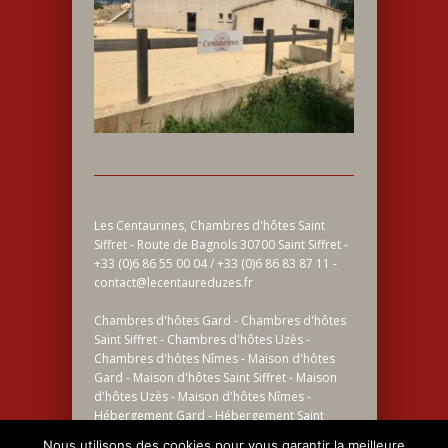
Les Centaurines, Chambres d'hôtes Saint
Siffret - Route de Bagnols 30700 Saint Siffret -
+33 (0)6 86 55 00 04 / +33 (0)6 86 83 87 11 -
contact@lecentaureduzes.fr
Chambres d'hôtes Gard - Chambres d'hôtes
Saint Siffret - Chambres d'hôtes Uzès -
Chambres d'hôtes Nîmes - Maison d'hôtes
Gard - Maison d'hôtes Saint Siffret - Maison
d'hôtes Uzès - Maison d'hôtes Nîmes -
Hébergement Gard - Hébergement Saint
Siffret - Hébergement Uzès - Hébergement
Nous utilisons des cookies pour vous garantir la meilleure