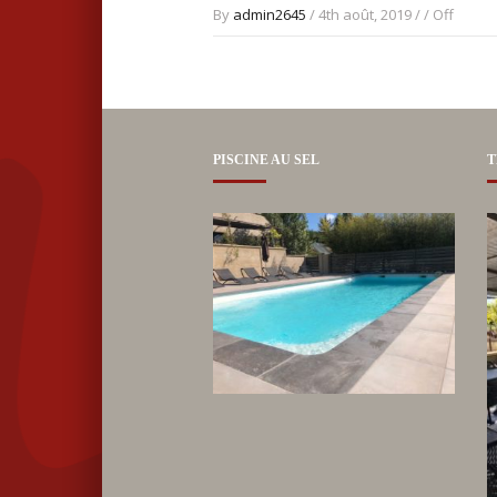
By
admin2645
/ 4th août, 2019 / /
Off
PISCINE AU SEL
T