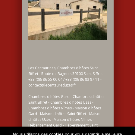
Les Centaurines, Chambres d'hôtes Saint
Siffret - Route de Bagnols 30700 Saint Siffret -
+33 (0)6 86 55 00 04 / +33 (0)6 86 83 87 11 -
contact@lecentaureduzes.fr
Chambres d'hôtes Gard - Chambres d'hôtes
Saint Siffret - Chambres d'hôtes Uzès -
Chambres d'hôtes Nîmes - Maison d'hôtes
Gard - Maison d'hôtes Saint Siffret - Maison
d'hôtes Uzès - Maison d'hôtes Nîmes -
Hébergement Gard - Hébergement Saint
Siffret - Hébergement Uzès - Hébergement
Nous utilisons des cookies pour vous garantir la meilleure