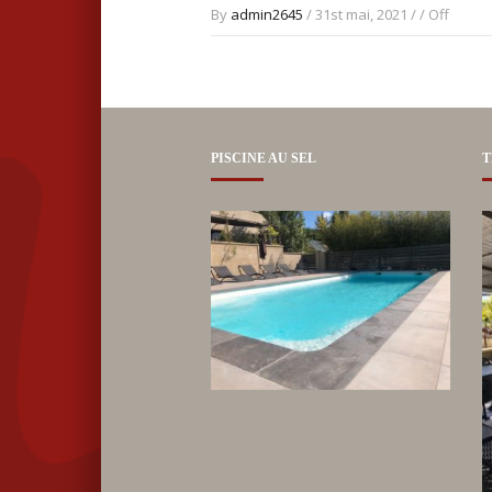
By
admin2645
/ 31st mai, 2021 / /
Off
PISCINE AU SEL
T