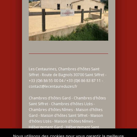
Les Centaurines, Chambres d'hôtes Saint
Siffret - Route de Bagnols 30700 Saint Siffret -
+33 (0)6 86 55 00 04 / +33 (0)6 86 83 87 11 -
contact@lecentaureduzes.fr
Chambres d'hôtes Gard - Chambres d'hôtes
Saint Siffret - Chambres d'hôtes Uzès -
Chambres d'hôtes Nîmes - Maison d'hôtes
Gard - Maison d'hôtes Saint Siffret - Maison
d'hôtes Uzès - Maison d'hôtes Nîmes -
Hébergement Gard - Hébergement Saint
Siffret - Hébergement Uzès - Hébergement
Nous utilisons des cookies pour vous garantir la meilleure