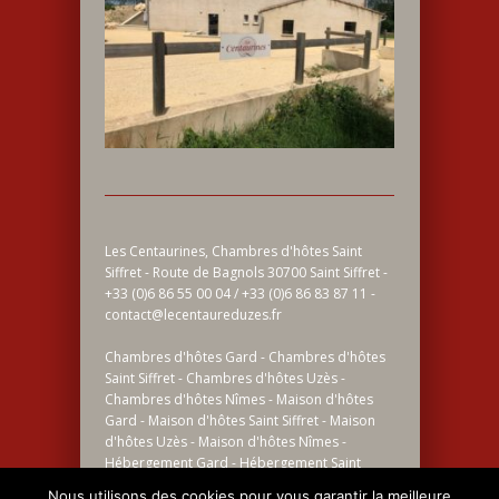
Les Centaurines, Chambres d'hôtes Saint
Siffret - Route de Bagnols 30700 Saint Siffret -
+33 (0)6 86 55 00 04 / +33 (0)6 86 83 87 11 -
contact@lecentaureduzes.fr
Chambres d'hôtes Gard - Chambres d'hôtes
Saint Siffret - Chambres d'hôtes Uzès -
Chambres d'hôtes Nîmes - Maison d'hôtes
Gard - Maison d'hôtes Saint Siffret - Maison
d'hôtes Uzès - Maison d'hôtes Nîmes -
Hébergement Gard - Hébergement Saint
Siffret - Hébergement Uzès - Hébergement
Nous utilisons des cookies pour vous garantir la meilleure