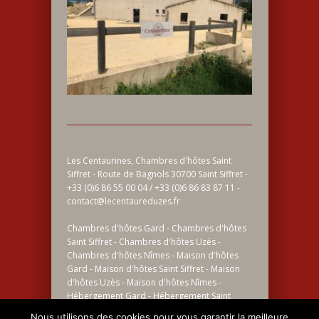
Les Centaurines, Chambres d'hôtes Saint
Siffret - Route de Bagnols 30700 Saint Siffret -
+33 (0)6 86 55 00 04 / +33 (0)6 86 83 87 11 -
contact@lecentaureduzes.fr
Chambres d'hôtes Gard - Chambres d'hôtes
Saint Siffret - Chambres d'hôtes Uzès -
Chambres d'hôtes Nîmes - Maison d'hôtes
Gard - Maison d'hôtes Saint Siffret - Maison
d'hôtes Uzès - Maison d'hôtes Nîmes -
Hébergement Gard - Hébergement Saint
Siffret - Hébergement Uzès - Hébergement
Nous utilisons des cookies pour vous garantir la meilleure