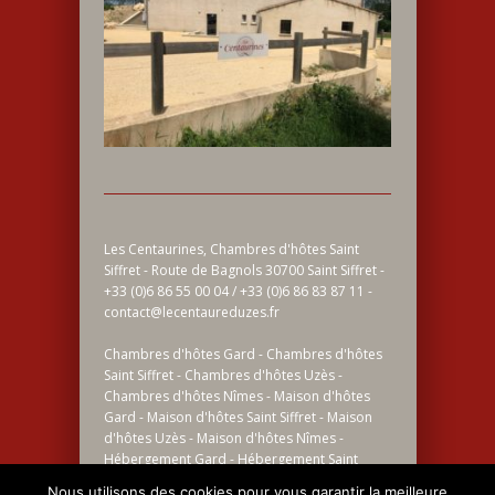
Les Centaurines, Chambres d'hôtes Saint
Siffret - Route de Bagnols 30700 Saint Siffret -
+33 (0)6 86 55 00 04 / +33 (0)6 86 83 87 11 -
contact@lecentaureduzes.fr
Chambres d'hôtes Gard - Chambres d'hôtes
Saint Siffret - Chambres d'hôtes Uzès -
Chambres d'hôtes Nîmes - Maison d'hôtes
Gard - Maison d'hôtes Saint Siffret - Maison
d'hôtes Uzès - Maison d'hôtes Nîmes -
Hébergement Gard - Hébergement Saint
Siffret - Hébergement Uzès - Hébergement
Nous utilisons des cookies pour vous garantir la meilleure