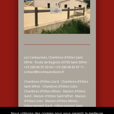
Les Centaurines, Chambres d'hôtes Saint
Siffret - Route de Bagnols 30700 Saint Siffret -
+33 (0)6 86 55 00 04 / +33 (0)6 86 83 87 11 -
contact@lecentaureduzes.fr
Chambres d'hôtes Gard - Chambres d'hôtes
Saint Siffret - Chambres d'hôtes Uzès -
Chambres d'hôtes Nîmes - Maison d'hôtes
Gard - Maison d'hôtes Saint Siffret - Maison
d'hôtes Uzès - Maison d'hôtes Nîmes -
Hébergement Gard - Hébergement Saint
Siffret - Hébergement Uzès - Hébergement
Nous utilisons des cookies pour vous garantir la meilleure