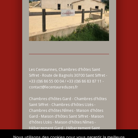
Les Centaurines, Chambres d'hôtes Saint
Siffret - Route de Bagnols 30700 Saint Siffret -
+33 (0)6 86 55 00 04 / +33 (0)6 86 83 87 11 -
contact@lecentaureduzes.fr
Chambres d'hôtes Gard - Chambres d'hôtes
Saint Siffret - Chambres d'hôtes Uzès -
Chambres d'hôtes Nîmes - Maison d'hôtes
Gard - Maison d'hôtes Saint Siffret - Maison
d'hôtes Uzès - Maison d'hôtes Nîmes -
Hébergement Gard - Hébergement Saint
Siffret - Hébergement Uzès - Hébergement
Nous utilisons des cookies pour vous garantir la meilleure