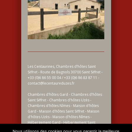
Les Centaurines, Chambres d'hôtes Saint
Siffret - Route de Bagnols 30700 Saint Siffret -
+33 (0)6 86 55 00 04 / +33 (0)6 86 83 87 11 -
contact@lecentaureduzes.fr
Chambres d'hôtes Gard - Chambres d'hôtes
Saint Siffret - Chambres d'hôtes Uzès -
Chambres d'hôtes Nîmes - Maison d'hôtes
Gard - Maison d'hôtes Saint Siffret - Maison
d'hôtes Uzès - Maison d'hôtes Nîmes -
Hébergement Gard - Hébergement Saint
Siffret - Hébergement Uzès - Hébergement
Nous utilisons des cookies pour vous garantir la meilleure