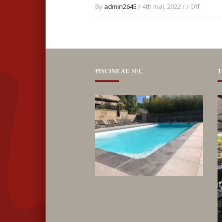
By
admin2645
/ 4th mai, 2022 / /
Off
PISCINE AU SEL
T