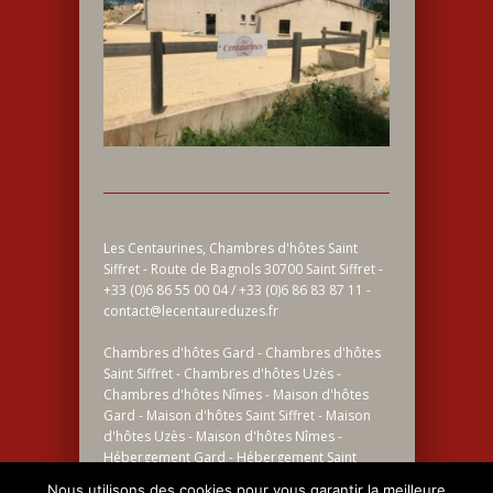
Les Centaurines, Chambres d'hôtes Saint
Siffret - Route de Bagnols 30700 Saint Siffret -
+33 (0)6 86 55 00 04 / +33 (0)6 86 83 87 11 -
contact@lecentaureduzes.fr
Chambres d'hôtes Gard - Chambres d'hôtes
Saint Siffret - Chambres d'hôtes Uzès -
Chambres d'hôtes Nîmes - Maison d'hôtes
Gard - Maison d'hôtes Saint Siffret - Maison
d'hôtes Uzès - Maison d'hôtes Nîmes -
Hébergement Gard - Hébergement Saint
Siffret - Hébergement Uzès - Hébergement
Nous utilisons des cookies pour vous garantir la meilleure