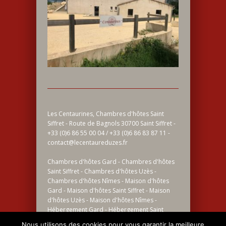
Les Centaurines, Chambres d'hôtes Saint
Siffret - Route de Bagnols 30700 Saint Siffret -
+33 (0)6 86 55 00 04 / +33 (0)6 86 83 87 11 -
contact@lecentaureduzes.fr
Chambres d'hôtes Gard - Chambres d'hôtes
Saint Siffret - Chambres d'hôtes Uzès -
Chambres d'hôtes Nîmes - Maison d'hôtes
Gard - Maison d'hôtes Saint Siffret - Maison
d'hôtes Uzès - Maison d'hôtes Nîmes -
Hébergement Gard - Hébergement Saint
Siffret - Hébergement Uzès - Hébergement
Nous utilisons des cookies pour vous garantir la meilleure