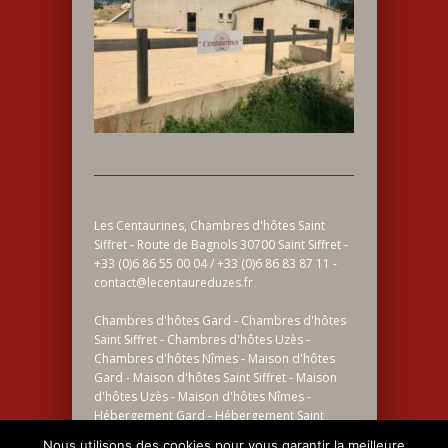
Les Centaurines, Chambres d'hôtes Saint
Siffret - Route de Bagnols 30700 Saint Siffret -
+33 (0)6 86 55 00 04 / +33 (0)6 86 83 87 11 -
contact@lecentaureduzes.fr
Chambres d'hôtes Gard - Chambres d'hôtes
Saint Siffret - Chambres d'hôtes Uzès -
Chambres d'hôtes Nîmes - Maison d'hôtes
Gard - Maison d'hôtes Saint Siffret - Maison
d'hôtes Uzès - Maison d'hôtes Nîmes -
Hébergement Gard - Hébergement Saint
Siffret - Hébergement Uzès - Hébergement
Nous utilisons des cookies pour vous garantir la meilleure