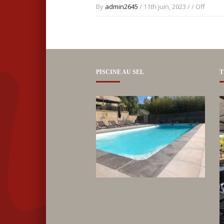
By
admin2645
/ 11th juin, 2023 / /
Off
PISCINE AU SEL
T