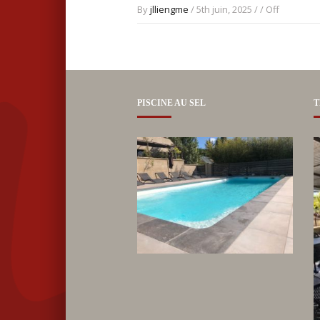
By
jlliengme
/ 5th juin, 2025 / /
Off
PISCINE AU SEL
T