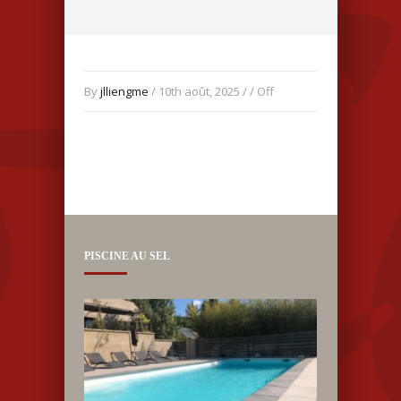
By
jlliengme
/ 10th août, 2025 / /
Off
PISCINE AU SEL