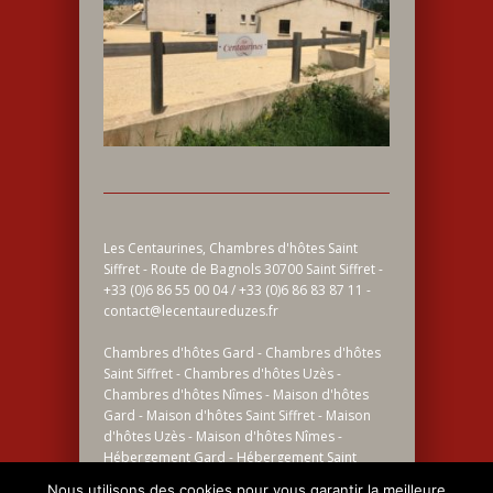
Les Centaurines, Chambres d'hôtes Saint
Siffret - Route de Bagnols 30700 Saint Siffret -
+33 (0)6 86 55 00 04 / +33 (0)6 86 83 87 11 -
contact@lecentaureduzes.fr
Chambres d'hôtes Gard - Chambres d'hôtes
Saint Siffret - Chambres d'hôtes Uzès -
Chambres d'hôtes Nîmes - Maison d'hôtes
Gard - Maison d'hôtes Saint Siffret - Maison
d'hôtes Uzès - Maison d'hôtes Nîmes -
Hébergement Gard - Hébergement Saint
Siffret - Hébergement Uzès - Hébergement
Nous utilisons des cookies pour vous garantir la meilleure