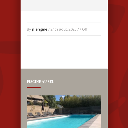
By
jlliengme
/ 24th août, 2025 / /
Off
PISCINE AU SEL