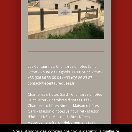
Les Centaurines, Chambres d'hôtes Saint
Siffret - Route de Bagnols 30700 Saint Siffret -
+33 (0)6 86 55 00 04 / +33 (0)6 86 83 87 11 -
contact@lecentaureduzes.fr
Chambres d'hôtes Gard - Chambres d'hôtes
Saint Siffret - Chambres d'hôtes Uzès -
Chambres d'hôtes Nîmes - Maison d'hôtes
Gard - Maison d'hôtes Saint Siffret - Maison
d'hôtes Uzès - Maison d'hôtes Nîmes -
Hébergement Gard - Hébergement Saint
Siffret - Hébergement Uzès - Hébergement
Nous utilisons des cookies pour vous garantir la meilleure