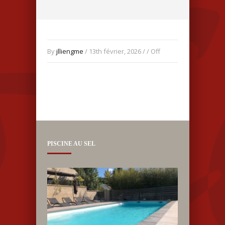
By
jlliengme
/ 13th février, 2026 / /
Off
PISCINE AU SEL