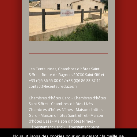
Les Centaurines, Chambres d'hôtes Saint
Siffret - Route de Bagnols 30700 Saint Siffret -
+33 (0)6 86 55 00 04 / +33 (0)6 86 83 87 11 -
contact@lecentaureduzes.fr
Chambres d'hôtes Gard - Chambres d'hôtes
Saint Siffret - Chambres d'hôtes Uzès -
Chambres d'hôtes Nîmes - Maison d'hôtes
Gard - Maison d'hôtes Saint Siffret - Maison
d'hôtes Uzès - Maison d'hôtes Nîmes -
Hébergement Gard - Hébergement Saint
Siffret - Hébergement Uzès - Hébergement
Nous utilisons des cookies pour vous garantir la meilleure