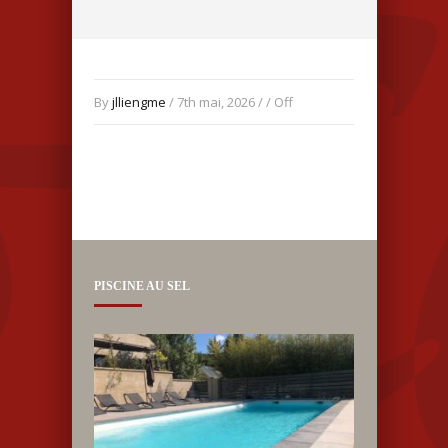
By
jlliengme
/ 7th mai, 2026 / /
Off
PISCINE AU SEL