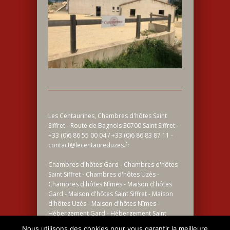
Les Centaurines, Chambres d'hôtes Saint
Siffret - Route de Bagnols 30700 Saint Siffret -
+33 (0)6 86 55 00 04 / +33 (0)6 86 83 87 11 -
contact@lecentaureduzes.fr
Chambres d'hôtes Gard - Chambres d'hôtes
Saint Siffret - Chambres d'hôtes Uzès -
Chambres d'hôtes Nîmes - Maison d'hôtes
Gard - Maison d'hôtes Saint Siffret - Maison
d'hôtes Uzès - Maison d'hôtes Nîmes -
Hébergement Gard - Hébergement Saint
Siffret - Hébergement Uzès - Hébergement
Nous utilisons des cookies pour vous garantir la meilleure