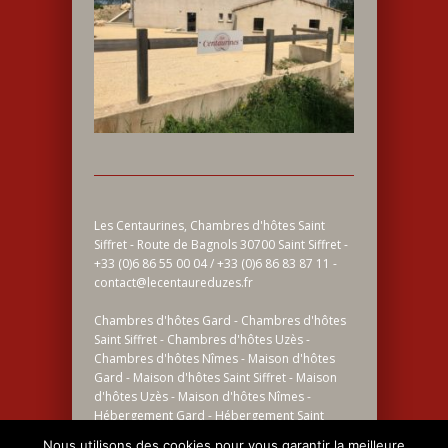
Les Centaurines, Chambres d'hôtes Saint
Siffret - Route de Bagnols 30700 Saint Siffret -
+33 (0)6 86 55 00 04 / +33 (0)6 86 83 87 11 -
contact@lecentaureduzes.fr
Chambres d'hôtes Gard - Chambres d'hôtes
Saint Siffret - Chambres d'hôtes Uzès -
Chambres d'hôtes Nîmes - Maison d'hôtes
Gard - Maison d'hôtes Saint Siffret - Maison
d'hôtes Uzès - Maison d'hôtes Nîmes -
Hébergement Gard - Hébergement Saint
Siffret - Hébergement Uzès - Hébergement
Nous utilisons des cookies pour vous garantir la meilleure