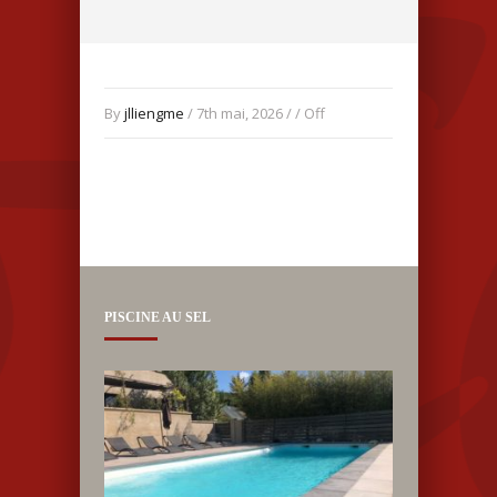
By
jlliengme
/ 7th mai, 2026 / /
Off
PISCINE AU SEL