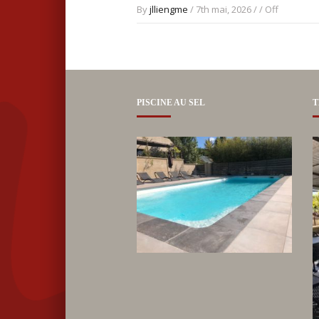
By
jlliengme
/ 7th mai, 2026 / /
Off
PISCINE AU SEL
T