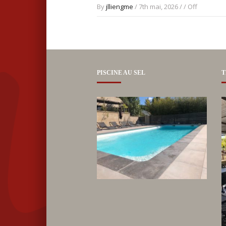
By
jlliengme
/ 7th mai, 2026 / /
Off
PISCINE AU SEL
T