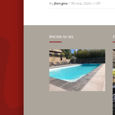
By
jlliengme
/ 7th mai, 2026 / /
Off
PISCINE AU SEL
T