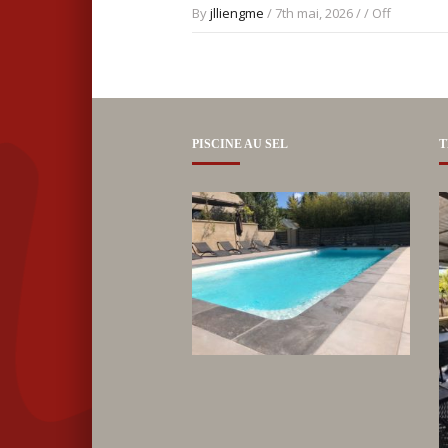
By
jlliengme
/ 7th mai, 2026 / /
Off
PISCINE AU SEL
T