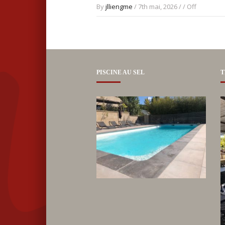
By
jlliengme
/ 7th mai, 2026 / /
Off
PISCINE AU SEL
T