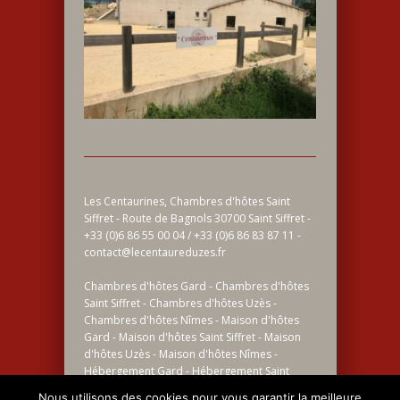
Les Centaurines, Chambres d'hôtes Saint
Siffret - Route de Bagnols 30700 Saint Siffret -
+33 (0)6 86 55 00 04 / +33 (0)6 86 83 87 11 -
contact@lecentaureduzes.fr
Chambres d'hôtes Gard - Chambres d'hôtes
Saint Siffret - Chambres d'hôtes Uzès -
Chambres d'hôtes Nîmes - Maison d'hôtes
Gard - Maison d'hôtes Saint Siffret - Maison
d'hôtes Uzès - Maison d'hôtes Nîmes -
Hébergement Gard - Hébergement Saint
Siffret - Hébergement Uzès - Hébergement
Nous utilisons des cookies pour vous garantir la meilleure