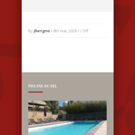
By
jlliengme
/ 8th mai, 2026 / /
Off
PISCINE AU SEL