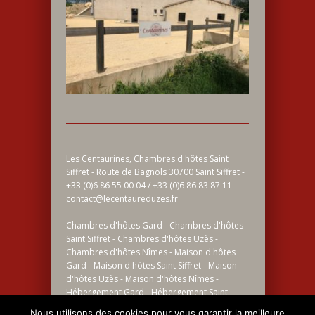
Les Centaurines, Chambres d'hôtes Saint
Siffret - Route de Bagnols 30700 Saint Siffret -
+33 (0)6 86 55 00 04 / +33 (0)6 86 83 87 11 -
contact@lecentaureduzes.fr
Chambres d'hôtes Gard - Chambres d'hôtes
Saint Siffret - Chambres d'hôtes Uzès -
Chambres d'hôtes Nîmes - Maison d'hôtes
Gard - Maison d'hôtes Saint Siffret - Maison
d'hôtes Uzès - Maison d'hôtes Nîmes -
Hébergement Gard - Hébergement Saint
Siffret - Hébergement Uzès - Hébergement
Nous utilisons des cookies pour vous garantir la meilleure