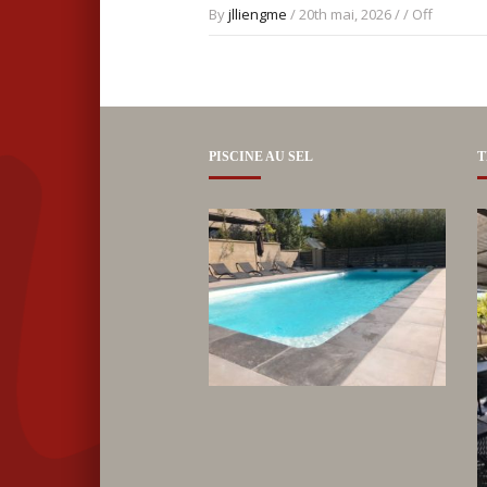
By
jlliengme
/ 20th mai, 2026 / /
Off
PISCINE AU SEL
T