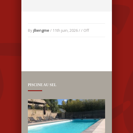
By
jlliengme
/ 11th juin, 2026 / /
Off
PISCINE AU SEL