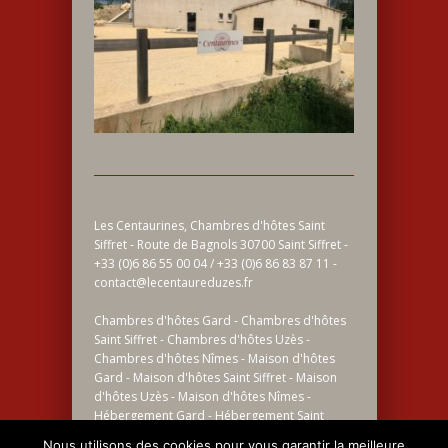
Les Centaurines, Chambres d'hôtes Saint
Siffret - Route de Bagnols 30700 Saint Siffret -
+33 (0)6 86 55 00 04 / +33 (0)6 86 83 87 11 -
contact@lecentaureduzes.fr
Chambres d'hôtes Gard - Chambres d'hôtes
Saint Siffret - Chambres d'hôtes Uzès -
Chambres d'hôtes Nîmes - Maison d'hôtes
Gard - Maison d'hôtes Saint Siffret - Maison
d'hôtes Uzès - Maison d'hôtes Nîmes -
Hébergement Gard - Hébergement Saint
Siffret - Hébergement Uzès - Hébergement
Nous utilisons des cookies pour vous garantir la meilleure