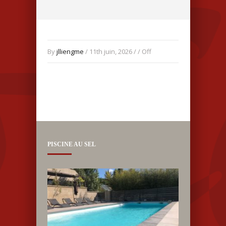
By
jlliengme
/ 11th juin, 2026 / /
Off
PISCINE AU SEL