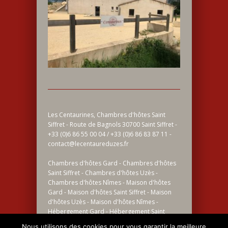
Les Centaurines, Chambres d'hôtes Saint
Siffret - Route de Bagnols 30700 Saint Siffret -
+33 (0)6 86 55 00 04 / +33 (0)6 86 83 87 11 -
contact@lecentaureduzes.fr
Chambres d'hôtes Gard - Chambres d'hôtes
Saint Siffret - Chambres d'hôtes Uzès -
Chambres d'hôtes Nîmes - Maison d'hôtes
Gard - Maison d'hôtes Saint Siffret - Maison
d'hôtes Uzès - Maison d'hôtes Nîmes -
Hébergement Gard - Hébergement Saint
Siffret - Hébergement Uzès - Hébergement
Nous utilisons des cookies pour vous garantir la meilleure