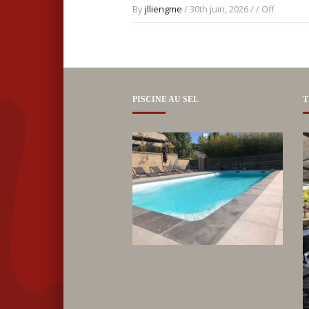
By
jlliengme
/ 30th juin, 2026 / /
Off
PISCINE AU SEL
T