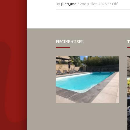
By
jlliengme
/ 2nd juillet, 2026 / /
Off
PISCINE AU SEL
T