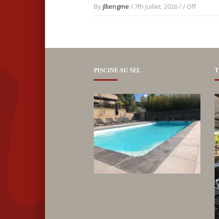
By
jlliengme
/ 7th juillet, 2026 / /
Off
PISCINE AU SEL
T