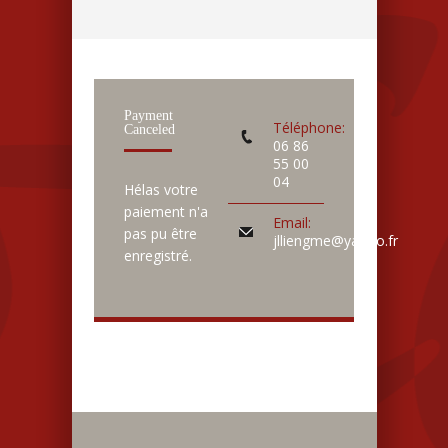
Payment
Téléphone:
Canceled
06 86
55 00
04
Hélas votre
paiement n'a
Email:
pas pu être
jlliengme@yahoo.fr
enregistré.