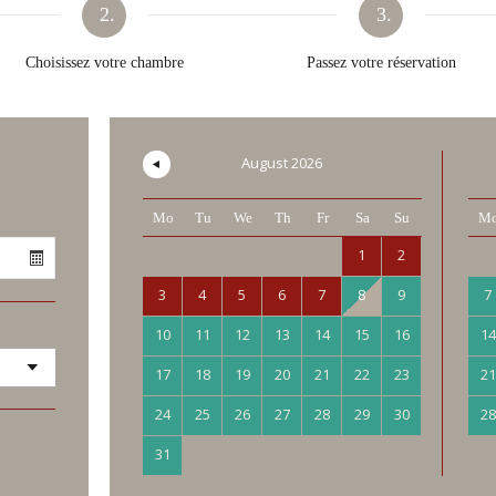
2.
3.
Choisissez votre chambre
Passez votre réservation
August
2026
Mo
Tu
We
Th
Fr
Sa
Su
M
1
2
3
4
5
6
7
8
9
7
10
11
12
13
14
15
16
14
17
18
19
20
21
22
23
21
24
25
26
27
28
29
30
28
31